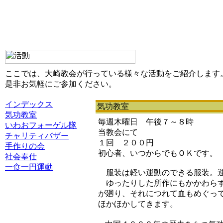
ここでは、大崎教会が行っている様々な活動をご紹介します
是非お気軽にご参加ください。
インデックス
気功教室
気功教室
毎週木曜日 午後７～８時
いわおフォーゲル隊
当教会にて
チャリティバザー
１回 ２００円
手作りの会
初心者、いつからでもＯＫです。
社会奉仕
一食一円運動
服装は軽い運動のできる服装。
ゆったりした所作にもかかわら
が廻り、それにつれて血もめぐっ
ほかほかしてきます。