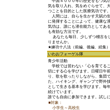
中国４０００年の歴史をもつ気功
気を取り入れ、気をめぐらせて、
つことを目的とした医療気功です
人間には、自らを生かす天賦の生
に発揮することによって、健康な
気功は、誰にも潜在能力としてあ
も有効な方法です。
あなたも毎日、少しずつ稽古をし
りませんか。
★練功十八法（前編、後編、続集
いわおフォーゲル隊
青少年活動
学校では習わない「心を育てるこ
切にする心を学びます。日曜日午
り、歌を歌ったりしながら、集団
た、ハイキング、ギャンプで野外
として生きる基本を学びます。毎年
続けています。
誰でも自由に参加できます。試し
■対象：
小学生～高校生